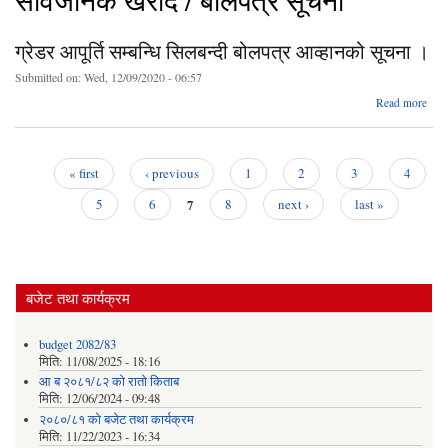
सार्वजनिक खरीद / बोलपत्र सूचना
ग्रेडर आपूर्ति सम्बन्धि सिलबन्दी बोलपत्र आव्हानको सूचना ।
Submitted on:
Wed, 12/09/2020 - 06:57
ab
Read more
ग्
आप
सम्
सिलब
« first
‹ previous
1
2
3
4
बोल
Pages
7
आव्ह
5
6
8
next ›
last »
सूच
बजेट तथा कार्यक्रम
budget 2082/83
मिति:
11/08/2025 - 18:16
आ ब २०८१/८२ काे राताे किताब
मिति:
12/06/2024 - 09:48
२०८०/८१ को बजेट तथा कार्यक्रम
मिति:
11/22/2023 - 16:34